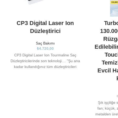
CP3 Digital Laser Ion
Turbo
Düzleştirici
130.0
Rüzga
Saç Bakımı
Edilebil
₺
4.720,00
Touc
CP3 Digital Laser Ion Tourmaline Saç
Düzleştiricilerinde son teknoloji.... "Şu ana
Temiz
kadar kullandığınız tüm düzleştiricileri
Evcil H
unutun.." Gama tarafından üretilen Nano
teknolojili,iyon özellikli ve akıllı ısı ayarı
sistemi ile tüm teknolojileri barındıran bu özel
ürünle saçlarınız kusursuz görünecek.. Bir
kaç saniyede istenilen sıcaklığa çıkabilen
yüksek teknolojili bu ürüne ait diğer özellikler:
Şık işçiliğe
. Tourmaline Teknolojisi: ısıtıldığında doğal bir
fan; küçük, z
negatif iyonlar kaynağı olan kristal
metalden üreti