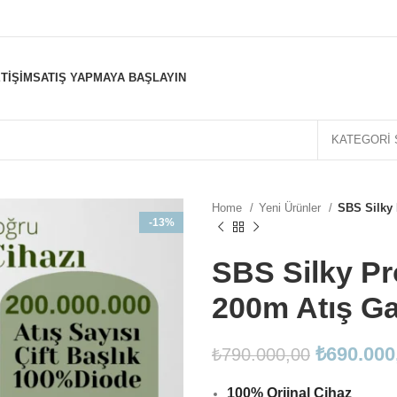
ETIŞIM
SATIŞ YAPMAYA BAŞLAYIN
KATEGORI 
Home
Yeni Ürünler
SBS Silky P
-13%
SBS Silky Pro
200m Atış Gar
₺
690.000
₺
790.000,00
100% Orjinal Cihaz