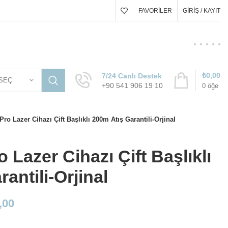
FAVORILER
GIRIŞ / KAYIT
₺
0,00
7/24 Canlı Destek
SEÇ
+90 541 906 19 10
0
öğe
ro Lazer Cihazı Çift Başlıklı 200m Atış Garantili-Orjinal
 Lazer Cihazı Çift Başlıklı
antili-Orjinal
,00