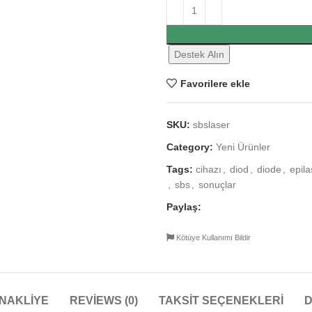
Destek Alın
Favorilere ekle
SKU:
sbslaser
Category:
Yeni Ürünler
Tags:
cihazı
,
diod
,
diode
,
epil
,
sbs
,
sonuçlar
Paylaş:
Kötüye Kullanımı Bildir
NAKLIYE
REVIEWS (0)
TAKSIT SEÇENEKLERI
D