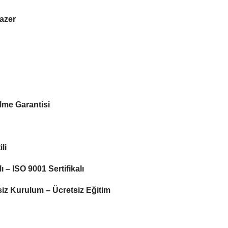
azer
lme Garantisi
li
ı – ISO 9001 Sertifikalı
siz Kurulum – Ücretsiz Eğitim