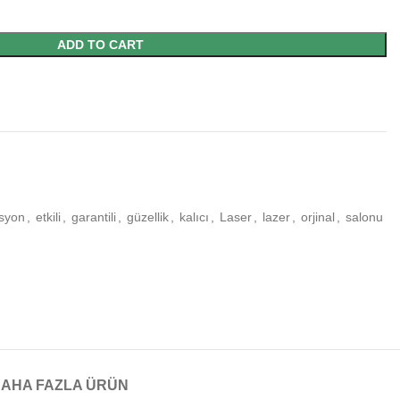
ADD TO CART
asyon
,
etkili
,
garantili
,
güzellik
,
kalıcı
,
Laser
,
lazer
,
orjinal
,
salonu
AHA FAZLA ÜRÜN