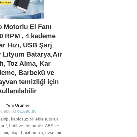
 Motorlu El Fanı
00 RPM , 4 kademe
r Hızı, USB Şarj
ir Lityum Batarya,Air
h, Toz Alma, Kar
leme, Barbekü ve
ayvan temizliği için
kullanılabilir
Yeni Ürünler
₺
1.690,00
₺
1.990,00
 sahip, kablosuz bir elde tutulan
arif, hafif ve taşınabilir. ABS ve
lmiş olup, basit ama işlevsel bir