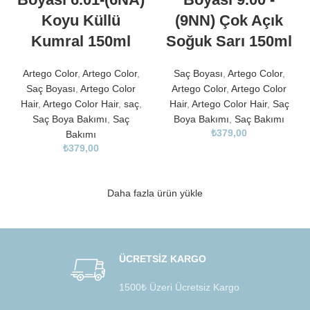
Koyu Küllü
(9NN) Çok Açık
Kumral 150ml
Soğuk Sarı 150ml
Artego Color
,
Artego Color
,
Saç Boyası
,
Artego Color
,
Saç Boyası
,
Artego Color
Artego Color
,
Artego Color
Hair
,
Artego Color Hair
,
saç
,
Hair
,
Artego Color Hair
,
Saç
Saç Boya Bakımı
,
Saç
Boya Bakımı
,
Saç Bakımı
₺
379,00
Bakımı
₺
379,00
Daha fazla ürün yükle
ÜCRETSİZ KARGO
1500₺ Üzeri Ücretsiz Kargo