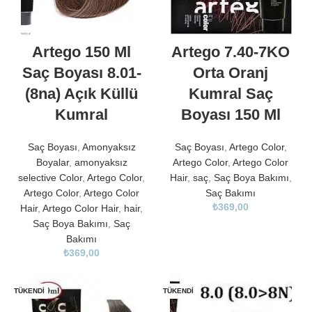
Artego 150 Ml
Artego 7.40-7KO
Saç Boyası 8.01-
Orta Oranj
(8na) Açık Küllü
Kumral Saç
Kumral
Boyası 150 Ml
Saç Boyası
,
Amonyaksız
Saç Boyası
,
Artego Color
,
Boyalar
,
amonyaksız
Artego Color
,
Artego Color
selective Color
,
Artego Color
,
Hair
,
saç
,
Saç Boya Bakımı
,
Artego Color
,
Artego Color
Saç Bakımı
₺
369,00
Hair
,
Artego Color Hair
,
hair
,
Saç Boya Bakımı
,
Saç
Bakımı
₺
369,00
TÜKENDI
TÜKENDI