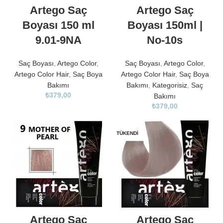
Artego Saç
Artego Saç
Boyası 150 ml
Boyası 150ml |
9.01-9NA
No-10s
Saç Boyası
,
Artego Color
,
Saç Boyası
,
Artego Color
,
Artego Color Hair
,
Saç Boya
Artego Color Hair
,
Saç Boya
Bakımı
Bakımı
,
Kategorisiz
,
Saç
₺
379,00
Bakımı
₺
379,00
TÜKENDI
Artego Saç
Artego Saç