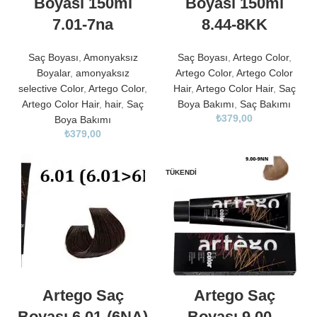
Boyası 150ml
Boyası 150ml
7.01-7na
8.44-8KK
Saç Boyası
,
Amonyaksız
Saç Boyası
,
Artego Color
,
Boyalar
,
amonyaksız
Artego Color
,
Artego Color
selective Color
,
Artego Color
,
Hair
,
Artego Color Hair
,
Saç
Artego Color Hair
,
hair
,
Saç
Boya Bakımı
,
Saç Bakımı
₺
379,00
Boya Bakımı
₺
379,00
TÜKENDI
Artego Saç
Artego Saç
Boyası 6.01-(6NA)
Boyası 9.00 -