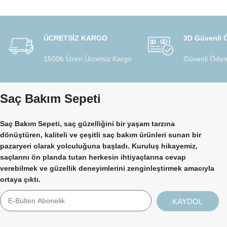
ÜCRETSİZ KARGO
3D Güvenli
1500₺ Üzeri Ücretsiz Kargo
Güvenli Ödem
Saç Bakım Sepeti
Saç Bakım Sepeti, saç güzelliğini bir yaşam tarzına
dönüştüren, kaliteli ve çeşitli saç bakım ürünleri sunan bir
pazaryeri olarak yolculuğuna başladı. Kuruluş hikayemiz,
saçlarını ön planda tutan herkesin ihtiyaçlarına cevap
verebilmek ve güzellik deneyimlerini zenginleştirmek amacıyla
ortaya çıktı.
KAYDOL