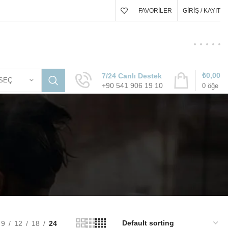
FAVORILER
GIRIŞ / KAYIT
₺
0,00
7/24 Canlı Destek
SEÇ
+90 541 906 19 10
0
öğe
9
12
18
24