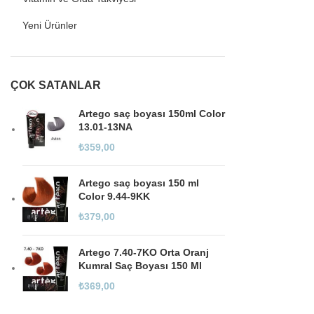
Yeni Ürünler
ÇOK SATANLAR
Artego saç boyası 150ml Color
13.01-13NA
₺
359,00
Artego saç boyası 150 ml
Color 9.44-9KK
₺
379,00
Artego 7.40-7KO Orta Oranj
Kumral Saç Boyası 150 Ml
₺
369,00