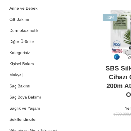
Anne ve Bebek
-13%
Cilt Bakımı
Dermokozmetik
Diğer Ürünler
Kategorisiz
Kişisel Bakım
SBS Sil
Makyaj
Cihazı Ç
200m Atı
Saç Bakımı
O
Saç Boya Bakımı
Sağlık ve Yaşam
Yen
₺
790.000,
Şekillendiriciler
Vitamin ve Gıda Takviyesi