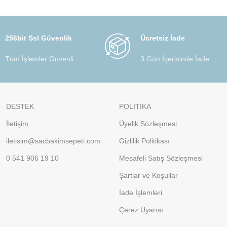
256bit Ssl Güvenlik
Ücretsiz İade
Tüm İşlemler Güvenli
3 Gün İçerisinde İade
DESTEK
POLİTİKA
İletişim
Üyelik Sözleşmesi
iletisim@sacbakimsepeti.com
Gizlilik Politikası
0 541 906 19 10
Mesafeli Satış Sözleşmesi
Şartlar ve Koşullar
İade İşlemleri
Çerez Uyarısı