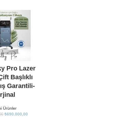
ky Pro Lazer
ift Başlıklı
ş Garantili-
rjinal
i Ürünler
₺
690.000,00
00