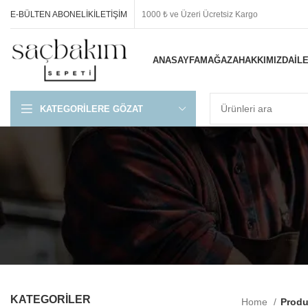
E-BÜLTEN ABONELIK
İLETIŞIM
1000 ₺ ve Üzeri Ücretsiz Kargo
ANASAYFA
MAĞAZA
HAKKIMIZDA
İL
KATEGORILERE GÖZAT
KATEGORİLER
Home
Produ