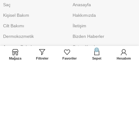
Saç
Anasayfa
Kişisel Bakım
Hakkımızda
Cilt Bakımı
İletişim
Dermokozmetik
Bizden Haberler
Anne ve Bebek
Satıcı Kaydı
0
Makyaj
Mağaza
Filtreler
Favoriler
Sepet
Hesabım
DESTEK
POLİTİKA
İletişim
Üyelik Sözleşmesi
iletisim@sacbakimsepeti.com
Gizlilik Politikası
0 541 906 19 10
Mesafeli Satış Sözleşmesi
Şartlar ve Koşullar
İade İşlemleri
Çerez Uyarısı