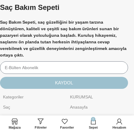
Saç Bakım Sepeti
Saç Bakım Sepeti, saç güzelliğini bir yaşam tarzına
dönüştüren, kaliteli ve çeşitli saç bakım ürünleri sunan bir
pazaryeri olarak yolculuğuna başladı. Kuruluş hikayemiz,
saçlarını ön planda tutan herkesin ihtiyaçlarına cevap
verebilmek ve güzellik deneyimlerini zenginleştirmek amacıyla
ortaya çıktı.
KAYDOL
Kategoriler
KURUMSAL
Saç
Anasayfa
Kişisel Bakım
Hakkımızda
0
Cilt Bakımı
İletişim
Mağaza
Filtreler
Favoriler
Sepet
Hesabım