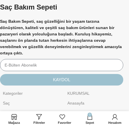
Saç Bakım Sepeti
Saç Bakım Sepeti, saç güzelliğini bir yaşam tarzına
dönüştüren, kaliteli ve çeşitli saç bakım ürünleri sunan bir
pazaryeri olarak yolculuğuna başladı. Kuruluş hikayemiz,
saçlarını ön planda tutan herkesin ihtiyaçlarına cevap
verebilmek ve güzellik deneyimlerini zenginleştirmek amacıyla
ortaya çıktı.
KAYDOL
Kategoriler
KURUMSAL
Saç
Anasayfa
Kişisel Bakım
Hakkımızda
0
Cilt Bakımı
İletişim
Mağaza
Filtreler
Favoriler
Sepet
Hesabım