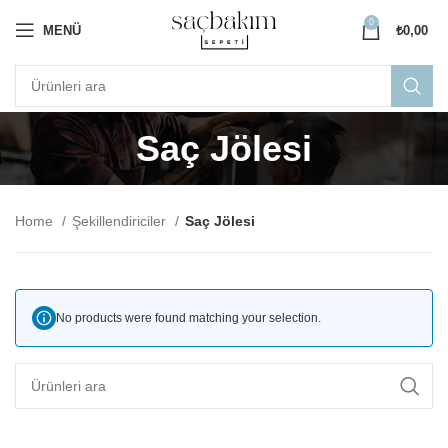
0
MENÜ
₺
0,00
Saç Jölesi
Home
Şekillendiriciler
Saç Jölesi
No products were found matching your selection.