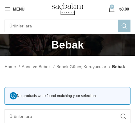
0
MENÜ
₺
0,00
Bebak
Home
Anne ve Bebek
Bebek Güneş Koruyucular
Bebak
No products were found matching your selection.