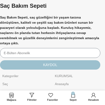
Saç Bakım Sepeti
Saç Bakım Sepeti, saç güzelliğini bir yaşam tarzına
dönüştüren, kaliteli ve çeşitli saç bakım ürünleri sunan bir
pazaryeri olarak yolculuğuna başladı. Kuruluş hikayemiz,
saçlarını ön planda tutan herkesin ihtiyaçlarına cevap
verebilmek ve güzellik deneyimlerini zenginleştirmek amacıyla
ortaya çıktı.
KAYDOL
Kategoriler
KURUMSAL
Saç
Anasayfa
Kişisel Bakım
Hakkımızda
0
Cilt Bakımı
İletişim
Mağaza
Filtreler
Favoriler
Sepet
Hesabım