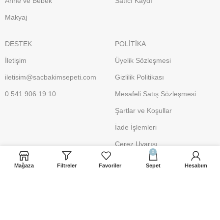
Anne ve Bebek
Satıcı Kaydı
Makyaj
DESTEK
POLİTİKA
İletişim
Üyelik Sözleşmesi
iletisim@sacbakimsepeti.com
Gizlilik Politikası
0 541 906 19 10
Mesafeli Satış Sözleşmesi
Şartlar ve Koşullar
İade İşlemleri
Çerez Uyarısı
0
Mağaza
Filtreler
Favoriler
Sepet
Hesabım
Ödeme Yöntemleri
Gönderim Yöntemleri