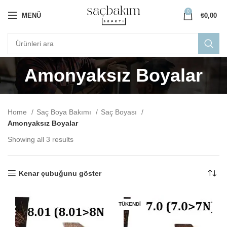
0
MENÜ
₺
0,00
Amonyaksız Boyalar
Home
Saç Boya Bakımı
Saç Boyası
Amonyaksız Boyalar
Showing all 3 results
Kenar çubuğunu göster
TÜKENDI