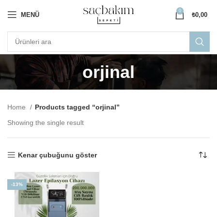
0
MENÜ
₺
0,00
orjinal
Home
Products tagged “orjinal”
Showing the single result
Kenar çubuğunu göster
-13%