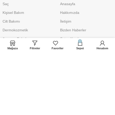
Saç
Anasayfa
Kişisel Bakım
Hakkımızda
Cilt Bakımı
İletişim
Dermokozmetik
Bizden Haberler
Anne ve Bebek
Satıcı Kaydı
0
Makyaj
Mağaza
Filtreler
Favoriler
Sepet
Hesabım
DESTEK
POLİTİKA
İletişim
Üyelik Sözleşmesi
iletisim@sacbakimsepeti.com
Gizlilik Politikası
0 541 906 19 10
Mesafeli Satış Sözleşmesi
Şartlar ve Koşullar
İade İşlemleri
Çerez Uyarısı