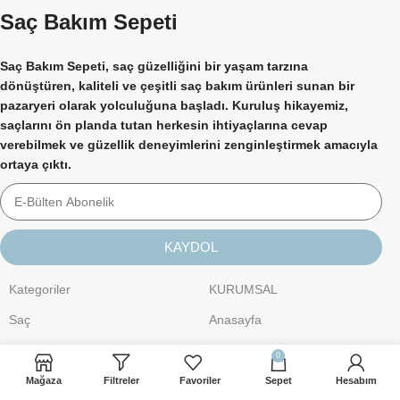
Saç Bakım Sepeti
Saç Bakım Sepeti, saç güzelliğini bir yaşam tarzına
dönüştüren, kaliteli ve çeşitli saç bakım ürünleri sunan bir
pazaryeri olarak yolculuğuna başladı. Kuruluş hikayemiz,
saçlarını ön planda tutan herkesin ihtiyaçlarına cevap
verebilmek ve güzellik deneyimlerini zenginleştirmek amacıyla
ortaya çıktı.
KAYDOL
Kategoriler
KURUMSAL
Saç
Anasayfa
Kişisel Bakım
Hakkımızda
0
Cilt Bakımı
İletişim
Mağaza
Filtreler
Favoriler
Sepet
Hesabım