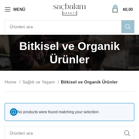
0
MENÜ
₺
0,00
Bitkisel ve Organik
Ürünler
Home
Sağlık ve Yaşam
Bitkisel ve Organik Ürünler
No products were found matching your selection.