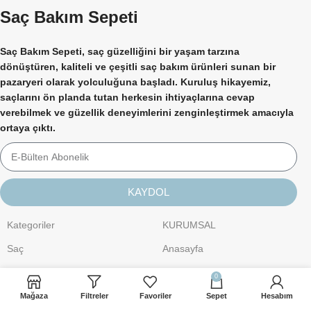
Saç Bakım Sepeti
Saç Bakım Sepeti, saç güzelliğini bir yaşam tarzına
dönüştüren, kaliteli ve çeşitli saç bakım ürünleri sunan bir
pazaryeri olarak yolculuğuna başladı. Kuruluş hikayemiz,
saçlarını ön planda tutan herkesin ihtiyaçlarına cevap
verebilmek ve güzellik deneyimlerini zenginleştirmek amacıyla
ortaya çıktı.
KAYDOL
Kategoriler
KURUMSAL
Saç
Anasayfa
Kişisel Bakım
Hakkımızda
0
Cilt Bakımı
İletişim
Mağaza
Filtreler
Favoriler
Sepet
Hesabım