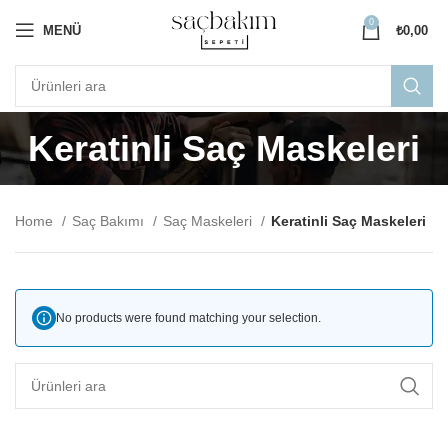
0
MENÜ
₺
0,00
Keratinli Saç Maskeleri
Home
Saç Bakımı
Saç Maskeleri
Keratinli Saç Maskeleri
No products were found matching your selection.