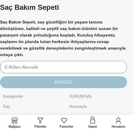
Saç Bakım Sepeti
Saç Bakım Sepeti, saç güzelliğini bir yaşam tarzına
dönüştüren, kaliteli ve çeşitli saç bakım ürünleri sunan bir
pazaryeri olarak yolculuğuna başladı. Kuruluş hikayemiz,
saçlarını ön planda tutan herkesin ihtiyaçlarına cevap
verebilmek ve güzellik deneyimlerini zenginleştirmek amacıyla
ortaya çıktı.
KAYDOL
Kategoriler
KURUMSAL
Saç
Anasayfa
Kişisel Bakım
Hakkımızda
0
Cilt Bakımı
İletişim
Mağaza
Filtreler
Favoriler
Sepet
Hesabım