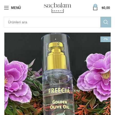
0
MENÜ
₺
0,00
-7%