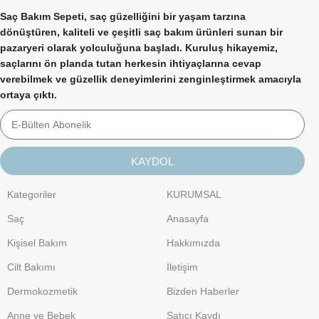
Saç Bakım Sepeti, saç güzelliğini bir yaşam tarzına
dönüştüren, kaliteli ve çeşitli saç bakım ürünleri sunan bir
pazaryeri olarak yolculuğuna başladı. Kuruluş hikayemiz,
saçlarını ön planda tutan herkesin ihtiyaçlarına cevap
verebilmek ve güzellik deneyimlerini zenginleştirmek amacıyla
ortaya çıktı.
KAYDOL
Kategoriler
KURUMSAL
Saç
Anasayfa
Kişisel Bakım
Hakkımızda
Cilt Bakımı
İletişim
Dermokozmetik
Bizden Haberler
Anne ve Bebek
Satıcı Kaydı