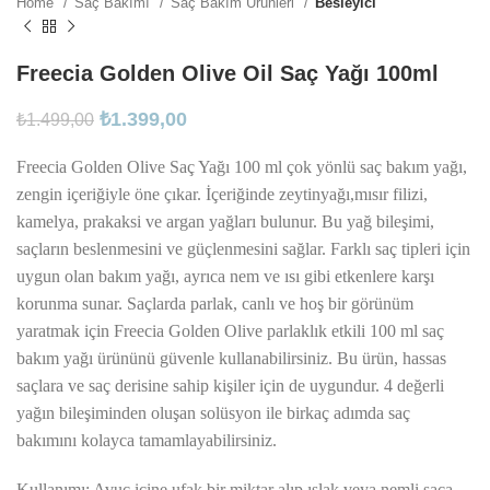
Home
Saç Bakımı
Saç Bakım Ürünleri
Besleyici
Freecia Golden Olive Oil Saç Yağı 100ml
₺
1.399,00
₺
1.499,00
Freecia Golden Olive Saç Yağı 100 ml çok yönlü saç bakım yağı,
zengin içeriğiyle öne çıkar. İçeriğinde zeytinyağı,mısır filizi,
kamelya, prakaksi ve argan yağları bulunur. Bu yağ bileşimi,
saçların beslenmesini ve güçlenmesini sağlar. Farklı saç tipleri için
uygun olan bakım yağı, ayrıca nem ve ısı gibi etkenlere karşı
korunma sunar. Saçlarda parlak, canlı ve hoş bir görünüm
yaratmak için Freecia Golden Olive parlaklık etkili 100 ml saç
bakım yağı ürününü güvenle kullanabilirsiniz. Bu ürün, hassas
saçlara ve saç derisine sahip kişiler için de uygundur. 4 değerli
yağın bileşiminden oluşan solüsyon ile birkaç adımda saç
bakımını kolayca tamamlayabilirsiniz.
Kullanımı: Avuç içine ufak bir miktar alıp ıslak veya nemli saça