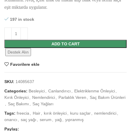
eşit miktarda uygulanır.
197 in stock
ADD TO CART
Destek Alın
Favorilere ekle
SKU:
14085637
Categories:
Besleyici
,
Canlandırıcı
,
Elektriklenme Önleyici
,
Kırık Önleyici
,
Nemlendirici
,
Parlaklık Veren
,
Saç Bakım Ürünleri
,
Saç Bakımı
,
Saç Yağları
Tags:
freecia
,
Hair
,
kırık önleyici
,
kuru saçlar
,
nemlendirici
,
onarıcı
,
saç yağı
,
serum
,
yağ
,
yıpranmış
Paylaş: