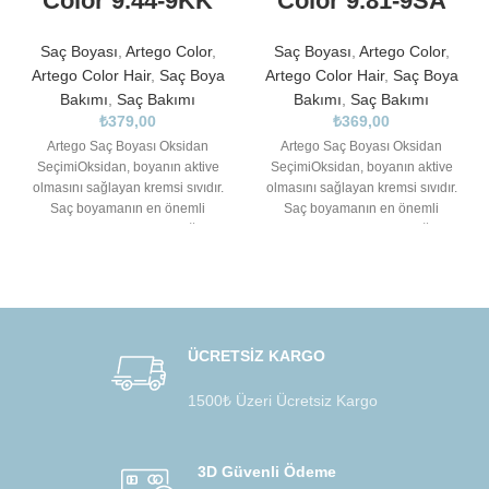
Color 9.44-9KK
Color 9.81-9SA
Saç Boyası
,
Artego Color
,
Saç Boyası
,
Artego Color
,
Artego Color Hair
,
Saç Boya
Artego Color Hair
,
Saç Boya
Bakımı
,
Saç Bakımı
Bakımı
,
Saç Bakımı
₺
379,00
₺
369,00
Artego Saç Boyası Oksidan
Artego Saç Boyası Oksidan
SeçimiOksidan, boyanın aktive
SeçimiOksidan, boyanın aktive
olmasını sağlayan kremsi sıvıdır.
olmasını sağlayan kremsi sıvıdır.
Saç boyamanın en önemli
Saç boyamanın en önemli
unsurlarından biri de doğru
unsurlarından biri de doğru
oksidanı
oksidanı
ÜCRETSİZ KARGO
1500₺ Üzeri Ücretsiz Kargo
3D Güvenli Ödeme