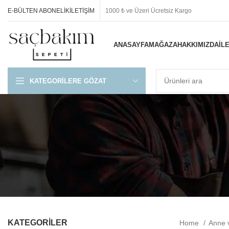
E-BÜLTEN ABONELIK
İLETIŞIM
1000 ₺ ve Üzeri Ücretsiz Kargo
ANASAYFA
MAĞAZA
HAKKIMIZDA
İL
KATEGORILERE GÖZAT
KATEGORİLER
Home
Anne 