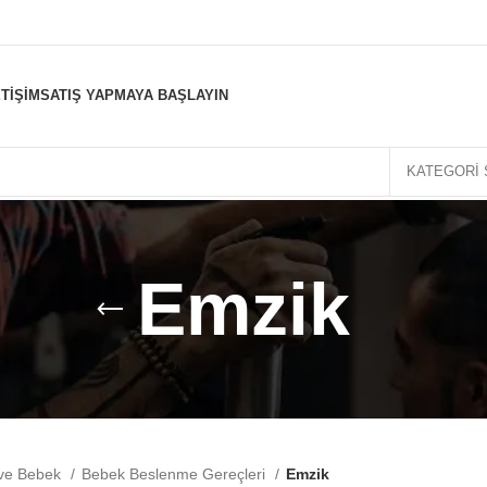
ETIŞIM
SATIŞ YAPMAYA BAŞLAYIN
KATEGORI 
Emzik
ve Bebek
Bebek Beslenme Gereçleri
Emzik