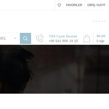
FAVORILER
GIRIŞ / KAYIT
₺
0,00
7/24 Canlı Destek
SEÇ
+90 541 906 19 10
0
öğe