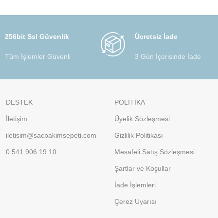
256bit Ssl Güvenlik
Ücretsiz İade
Tüm İşlemler Güvenli
3 Gün İçerisinde İade
DESTEK
POLİTİKA
İletişim
Üyelik Sözleşmesi
iletisim@sacbakimsepeti.com
Gizlilik Politikası
0 541 906 19 10
Mesafeli Satış Sözleşmesi
Şartlar ve Koşullar
İade İşlemleri
Çerez Uyarısı