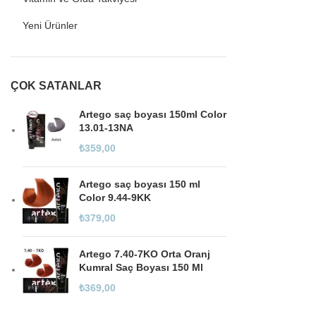
Yeni Ürünler
ÇOK SATANLAR
Artego saç boyası 150ml Color
13.01-13NA
₺
359,00
Artego saç boyası 150 ml
Color 9.44-9KK
₺
379,00
Artego 7.40-7KO Orta Oranj
Kumral Saç Boyası 150 Ml
₺
369,00