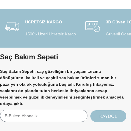
ÜCRETSİZ KARGO
3D Güvenli
1500₺ Üzeri Ücretsiz Kargo
Güvenli Ödem
Saç Bakım Sepeti
Saç Bakım Sepeti, saç güzelliğini bir yaşam tarzına
dönüştüren, kaliteli ve çeşitli saç bakım ürünleri sunan bir
pazaryeri olarak yolculuğuna başladı. Kuruluş hikayemiz,
saçlarını ön planda tutan herkesin ihtiyaçlarına cevap
verebilmek ve güzellik deneyimlerini zenginleştirmek amacıyla
ortaya çıktı.
KAYDOL