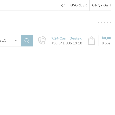
FAVORILER
GIRIŞ / KAYIT
₺
0,00
7/24 Canlı Destek
SEÇ
+90 541 906 19 10
0
öğe