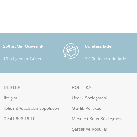
256bit Ssl Güvenlik
Ücretsiz İade
Tüm İşlemler Güvenli
3 Gün İçerisinde İade
DESTEK
POLİTİKA
İletişim
Üyelik Sözleşmesi
iletisim@sacbakimsepeti.com
Gizlilik Politikası
0 541 906 19 10
Mesafeli Satış Sözleşmesi
Şartlar ve Koşullar