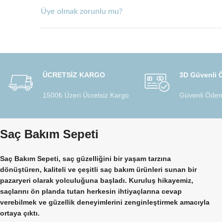
Üye olmak zorunlu mu?
ÜCRETSİZ KARGO
3D Güvenli
1500₺ Üzeri Ücretsiz Kargo
Güvenli Ödem
Saç Bakım Sepeti
Saç Bakım Sepeti, saç güzelliğini bir yaşam tarzına
dönüştüren, kaliteli ve çeşitli saç bakım ürünleri sunan bir
pazaryeri olarak yolculuğuna başladı. Kuruluş hikayemiz,
saçlarını ön planda tutan herkesin ihtiyaçlarına cevap
verebilmek ve güzellik deneyimlerini zenginleştirmek amacıyla
ortaya çıktı.