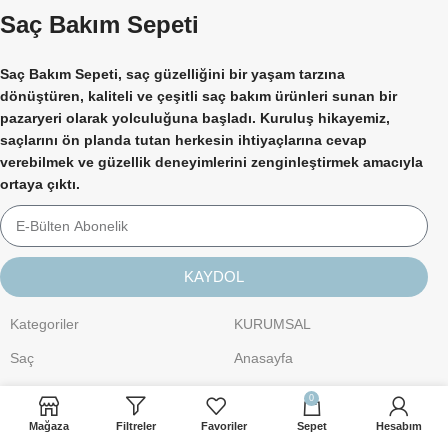
Saç Bakım Sepeti
Saç Bakım Sepeti, saç güzelliğini bir yaşam tarzına
dönüştüren, kaliteli ve çeşitli saç bakım ürünleri sunan bir
pazaryeri olarak yolculuğuna başladı. Kuruluş hikayemiz,
saçlarını ön planda tutan herkesin ihtiyaçlarına cevap
verebilmek ve güzellik deneyimlerini zenginleştirmek amacıyla
ortaya çıktı.
KAYDOL
Kategoriler
KURUMSAL
Saç
Anasayfa
Kişisel Bakım
Hakkımızda
0
Cilt Bakımı
İletişim
Mağaza
Filtreler
Favoriler
Sepet
Hesabım