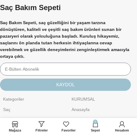
Saç Bakım Sepeti
Saç Bakım Sepeti, saç güzelliğini bir yaşam tarzına
dönüştüren, kaliteli ve çeşitli saç bakım ürünleri sunan bir
pazaryeri olarak yolculuğuna başladı. Kuruluş hikayemiz,
saçlarını ön planda tutan herkesin ihtiyaçlarına cevap
verebilmek ve güzellik deneyimlerini zenginleştirmek amacıyla
ortaya çıktı.
KAYDOL
Kategoriler
KURUMSAL
Saç
Anasayfa
Kişisel Bakım
Hakkımızda
0
Cilt Bakımı
İletişim
Mağaza
Filtreler
Favoriler
Sepet
Hesabım