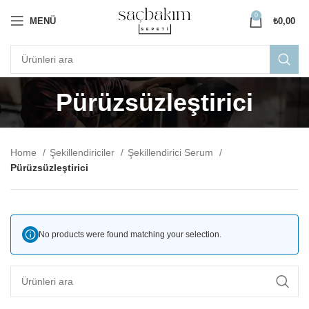
0
MENÜ
₺
0,00
Pürüzsüzleştirici
Home
Şekillendiriciler
Şekillendirici Serum
Pürüzsüzleştirici
No products were found matching your selection.