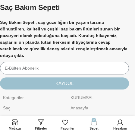
Saç Bakım Sepeti
Saç Bakım Sepeti, saç güzelliğini bir yaşam tarzına
dönüştüren, kaliteli ve çeşitli saç bakım ürünleri sunan bir
pazaryeri olarak yolculuğuna başladı. Kuruluş hikayemiz,
saçlarını ön planda tutan herkesin ihtiyaçlarına cevap
verebilmek ve güzellik deneyimlerini zenginleştirmek amacıyla
ortaya çıktı.
KAYDOL
Kategoriler
KURUMSAL
Saç
Anasayfa
Kişisel Bakım
Hakkımızda
0
Cilt Bakımı
İletişim
Mağaza
Filtreler
Favoriler
Sepet
Hesabım