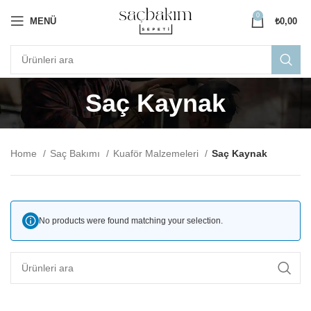
0
MENÜ
₺
0,00
Saç Kaynak
Home
Saç Bakımı
Kuaför Malzemeleri
Saç Kaynak
No products were found matching your selection.