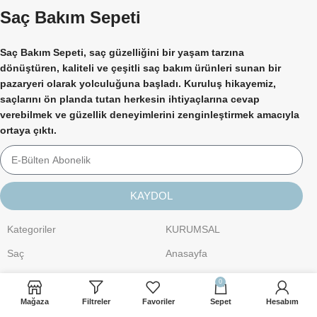
Saç Bakım Sepeti
Saç Bakım Sepeti, saç güzelliğini bir yaşam tarzına
dönüştüren, kaliteli ve çeşitli saç bakım ürünleri sunan bir
pazaryeri olarak yolculuğuna başladı. Kuruluş hikayemiz,
saçlarını ön planda tutan herkesin ihtiyaçlarına cevap
verebilmek ve güzellik deneyimlerini zenginleştirmek amacıyla
ortaya çıktı.
KAYDOL
Kategoriler
KURUMSAL
Saç
Anasayfa
Kişisel Bakım
Hakkımızda
0
Cilt Bakımı
İletişim
Mağaza
Filtreler
Favoriler
Sepet
Hesabım