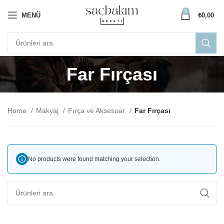
0
MENÜ
₺
0,00
Far Fırçası
Home
Makyaj
Fırça ve Aksesuar
Far Fırçası
No products were found matching your selection.