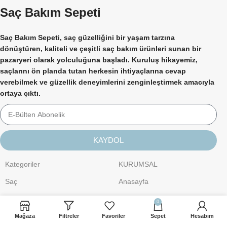
Saç Bakım Sepeti
Saç Bakım Sepeti, saç güzelliğini bir yaşam tarzına
dönüştüren, kaliteli ve çeşitli saç bakım ürünleri sunan bir
pazaryeri olarak yolculuğuna başladı. Kuruluş hikayemiz,
saçlarını ön planda tutan herkesin ihtiyaçlarına cevap
verebilmek ve güzellik deneyimlerini zenginleştirmek amacıyla
ortaya çıktı.
KAYDOL
Kategoriler
KURUMSAL
Saç
Anasayfa
Kişisel Bakım
Hakkımızda
0
Cilt Bakımı
İletişim
Mağaza
Filtreler
Favoriler
Sepet
Hesabım