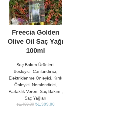
Freecia Golden
Olive Oil Saç Yağı
100ml
Saç Bakım Ürünleri
,
Besleyici
,
Canlandırıcı
,
Elektriklenme Önleyici
,
Kırık
Önleyici
,
Nemlendirici
,
Parlaklık Veren
,
Saç Bakımı
,
Saç Yağları
₺
1.399,00
₺
1.499,00