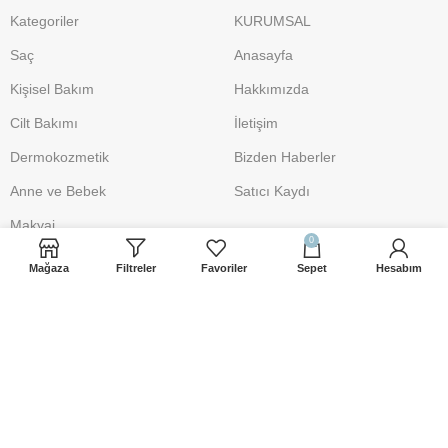
Kategoriler
KURUMSAL
Saç
Anasayfa
Kişisel Bakım
Hakkımızda
Cilt Bakımı
İletişim
Dermokozmetik
Bizden Haberler
Anne ve Bebek
Satıcı Kaydı
Makyaj
0
Mağaza
Filtreler
Favoriler
Sepet
Hesabım
DESTEK
POLİTİKA
İletişim
Üyelik Sözleşmesi
iletisim@sacbakimsepeti.com
Gizlilik Politikası
0 541 906 19 10
Mesafeli Satış Sözleşmesi
Şartlar ve Koşullar