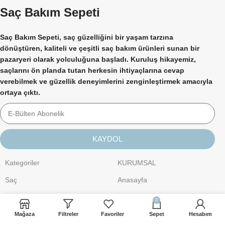
Saç Bakım Sepeti
Saç Bakım Sepeti, saç güzelliğini bir yaşam tarzına
dönüştüren, kaliteli ve çeşitli saç bakım ürünleri sunan bir
pazaryeri olarak yolculuğuna başladı. Kuruluş hikayemiz,
saçlarını ön planda tutan herkesin ihtiyaçlarına cevap
verebilmek ve güzellik deneyimlerini zenginleştirmek amacıyla
ortaya çıktı.
KAYDOL
Kategoriler
KURUMSAL
Saç
Anasayfa
Kişisel Bakım
Hakkımızda
0
Cilt Bakımı
İletişim
Mağaza
Filtreler
Favoriler
Sepet
Hesabım