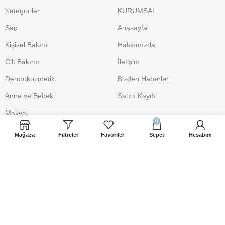
Kategoriler
KURUMSAL
Saç
Anasayfa
Kişisel Bakım
Hakkımızda
Cilt Bakımı
İletişim
Dermokozmetik
Bizden Haberler
Anne ve Bebek
Satıcı Kaydı
Makyaj
0
Mağaza
Filtreler
Favoriler
Sepet
Hesabım
DESTEK
POLİTİKA
İletişim
Üyelik Sözleşmesi
iletisim@sacbakimsepeti.com
Gizlilik Politikası
0 541 906 19 10
Mesafeli Satış Sözleşmesi
Şartlar ve Koşullar