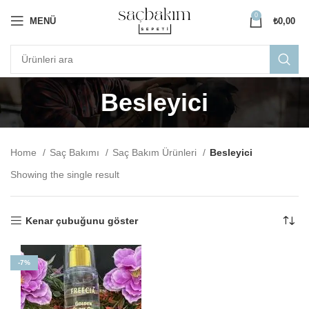
0
MENÜ
₺
0,00
Besleyici
Home
Saç Bakımı
Saç Bakım Ürünleri
Besleyici
Showing the single result
Kenar çubuğunu göster
-7%