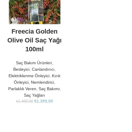
Freecia Golden
Olive Oil Saç Yağı
100ml
Saç Bakım Ürünleri
,
Besleyici
,
Canlandırıcı
,
Elektriklenme Önleyici
,
Kırık
Önleyici
,
Nemlendirici
,
Parlaklık Veren
,
Saç Bakımı
,
Saç Yağları
₺
1.399,00
₺
1.499,00