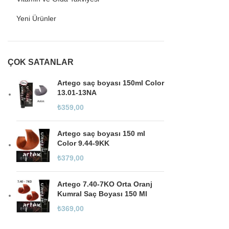
Yeni Ürünler
ÇOK SATANLAR
Artego saç boyası 150ml Color
13.01-13NA
₺
359,00
Artego saç boyası 150 ml
Color 9.44-9KK
₺
379,00
Artego 7.40-7KO Orta Oranj
Kumral Saç Boyası 150 Ml
₺
369,00