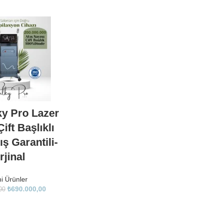
ky Pro Lazer
ift Başlıklı
ş Garantili-
rjinal
i Ürünler
₺
690.000,00
00