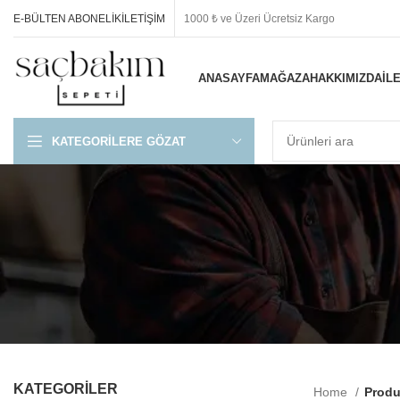
E-BÜLTEN ABONELIK
İLETIŞIM
1000 ₺ ve Üzeri Ücretsiz Kargo
ANASAYFA
MAĞAZA
HAKKIMIZDA
İL
KATEGORILERE GÖZAT
KATEGORİLER
Home
Produ