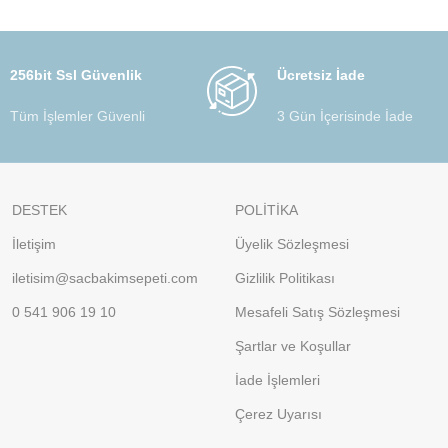
256bit Ssl Güvenlik
Ücretsiz İade
Tüm İşlemler Güvenli
3 Gün İçerisinde İade
DESTEK
POLİTİKA
İletişim
Üyelik Sözleşmesi
iletisim@sacbakimsepeti.com
Gizlilik Politikası
0 541 906 19 10
Mesafeli Satış Sözleşmesi
Şartlar ve Koşullar
İade İşlemleri
Çerez Uyarısı