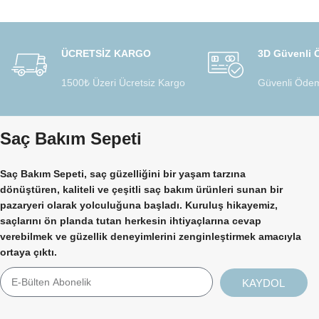
ÜCRETSİZ KARGO
3D Güvenli
1500₺ Üzeri Ücretsiz Kargo
Güvenli Ödem
Saç Bakım Sepeti
Saç Bakım Sepeti, saç güzelliğini bir yaşam tarzına
dönüştüren, kaliteli ve çeşitli saç bakım ürünleri sunan bir
pazaryeri olarak yolculuğuna başladı. Kuruluş hikayemiz,
saçlarını ön planda tutan herkesin ihtiyaçlarına cevap
verebilmek ve güzellik deneyimlerini zenginleştirmek amacıyla
ortaya çıktı.
KAYDOL