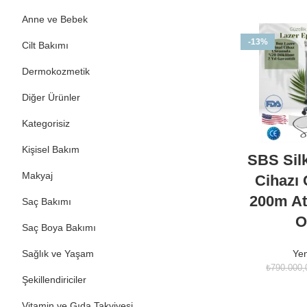
Anne ve Bebek
-13%
Cilt Bakımı
Dermokozmetik
Diğer Ürünler
Kategorisiz
Kişisel Bakım
SBS Sil
Makyaj
Cihazı Ç
200m Atı
Saç Bakımı
O
Saç Boya Bakımı
Sağlık ve Yaşam
Yen
₺
790.000,
Şekillendiriciler
Vitamin ve Gıda Takviyesi