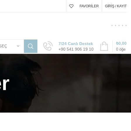
FAVORILER
GIRIŞ / KAYIT
₺
0,00
7/24 Canlı Destek
SEÇ
+90 541 906 19 10
0
öğe
er