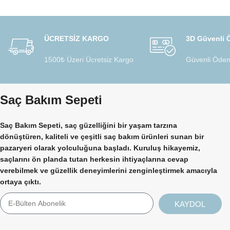
ÜCRETSİZ KARGO
3D Güvenli
1500₺ Üzeri Ücretsiz Kargo
Güvenli Ödem
Saç Bakım Sepeti
Saç Bakım Sepeti, saç güzelliğini bir yaşam tarzına
dönüştüren, kaliteli ve çeşitli saç bakım ürünleri sunan bir
pazaryeri olarak yolculuğuna başladı. Kuruluş hikayemiz,
saçlarını ön planda tutan herkesin ihtiyaçlarına cevap
verebilmek ve güzellik deneyimlerini zenginleştirmek amacıyla
ortaya çıktı.
KAYDOL