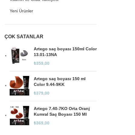
Yeni Ürünler
ÇOK SATANLAR
Artego saç boyası 150ml Color
13.01-13NA
₺
359,00
Artego saç boyası 150 ml
Color 9.44-9KK
₺
379,00
Artego 7.40-7KO Orta Oranj
Kumral Saç Boyası 150 Ml
₺
369,00