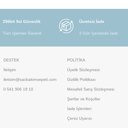
256bit Ssl Güvenlik
Ücretsiz İade
Tüm İşlemler Güvenli
3 Gün İçerisinde İade
DESTEK
POLİTİKA
İletişim
Üyelik Sözleşmesi
iletisim@sacbakimsepeti.com
Gizlilik Politikası
0 541 906 19 10
Mesafeli Satış Sözleşmesi
Şartlar ve Koşullar
İade İşlemleri
Çerez Uyarısı