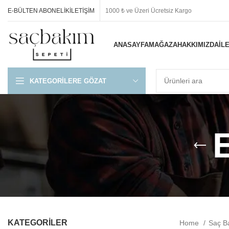
E-BÜLTEN ABONELIK
İLETIŞIM
1000 ₺ ve Üzeri Ücretsiz Kargo
ANASAYFA
MAĞAZA
HAKKIMIZDA
İL
KATEGORILERE GÖZAT
E
KATEGORİLER
Home
Saç B