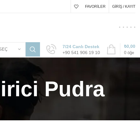
FAVORILER
GIRIŞ / KAYIT
₺
0,00
7/24 Canlı Destek
SEÇ
+90 541 906 19 10
0
öğe
irici Pudra