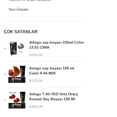
Yeni Ürünler
ÇOK SATANLAR
Artego saç boyası 150ml Color
13.01-13NA
₺
359,00
Artego saç boyası 150 ml
Color 9.44-9KK
₺
379,00
Artego 7.40-7KO Orta Oranj
Kumral Saç Boyası 150 Ml
₺
369,00