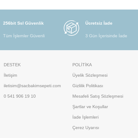
256bit Ssl Güvenlik
Ücretsiz İade
Tüm İşlemler Güvenli
3 Gün İçerisinde İade
DESTEK
POLİTİKA
İletişim
Üyelik Sözleşmesi
iletisim@sacbakimsepeti.com
Gizlilik Politikası
0 541 906 19 10
Mesafeli Satış Sözleşmesi
Şartlar ve Koşullar
İade İşlemleri
Çerez Uyarısı