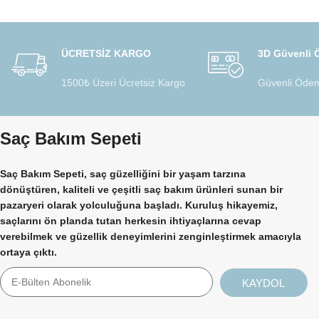
ÜCRETSİZ KARGO
3D Güvenli
1500₺ Üzeri Ücretsiz Kargo
Güvenli Ödem
Saç Bakım Sepeti
Saç Bakım Sepeti, saç güzelliğini bir yaşam tarzına
dönüştüren, kaliteli ve çeşitli saç bakım ürünleri sunan bir
pazaryeri olarak yolculuğuna başladı. Kuruluş hikayemiz,
saçlarını ön planda tutan herkesin ihtiyaçlarına cevap
verebilmek ve güzellik deneyimlerini zenginleştirmek amacıyla
ortaya çıktı.
KAYDOL