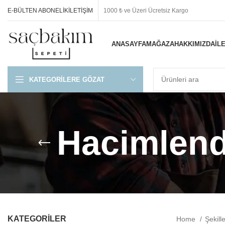
E-BÜLTEN ABONELIK
İLETIŞIM
1000 ₺ ve Üzeri Ücretsiz Kargo
ANASAYFA
MAĞAZA
HAKKIMIZDA
İL
KATEGORILERE GÖZAT
Hacimlendi
KATEGORİLER
Home
Şekill