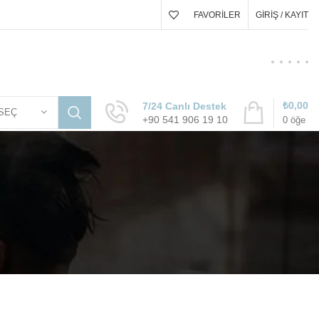
FAVORILER
GIRIŞ / KAYIT
₺
0,00
7/24 Canlı Destek
SEÇ
+90 541 906 19 10
0
öğe