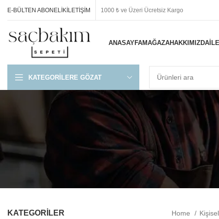
E-BÜLTEN ABONELIK
İLETIŞIM
1000 ₺ ve Üzeri Ücretsiz Kargo
ANASAYFA
MAĞAZA
HAKKIMIZDA
İL
KATEGORILERE GÖZAT
KATEGORİLER
Home
Kişis