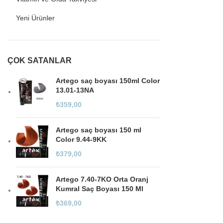
Yeni Ürünler
ÇOK SATANLAR
Artego saç boyası 150ml Color
13.01-13NA
₺
359,00
Artego saç boyası 150 ml
Color 9.44-9KK
₺
379,00
Artego 7.40-7KO Orta Oranj
Kumral Saç Boyası 150 Ml
₺
369,00