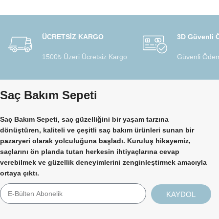
ÜCRETSİZ KARGO
3D Güvenli
1500₺ Üzeri Ücretsiz Kargo
Güvenli Ödem
Saç Bakım Sepeti
Saç Bakım Sepeti, saç güzelliğini bir yaşam tarzına
dönüştüren, kaliteli ve çeşitli saç bakım ürünleri sunan bir
pazaryeri olarak yolculuğuna başladı. Kuruluş hikayemiz,
saçlarını ön planda tutan herkesin ihtiyaçlarına cevap
verebilmek ve güzellik deneyimlerini zenginleştirmek amacıyla
ortaya çıktı.
KAYDOL