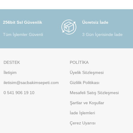
256bit Ssl Güvenlik
Ücretsiz İade
Tüm İşlemler Güvenli
3 Gün İçerisinde İade
DESTEK
POLİTİKA
İletişim
Üyelik Sözleşmesi
iletisim@sacbakimsepeti.com
Gizlilik Politikası
0 541 906 19 10
Mesafeli Satış Sözleşmesi
Şartlar ve Koşullar
İade İşlemleri
Çerez Uyarısı