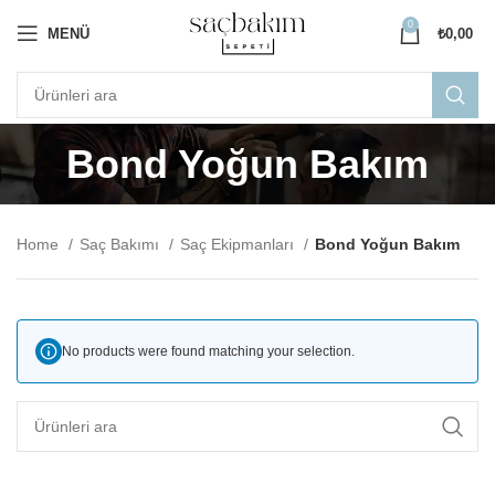
0
MENÜ
₺
0,00
Bond Yoğun Bakım
Home
Saç Bakımı
Saç Ekipmanları
Bond Yoğun Bakım
No products were found matching your selection.