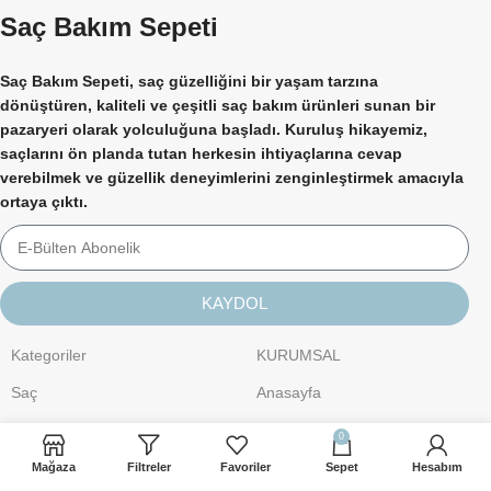
Saç Bakım Sepeti
Saç Bakım Sepeti, saç güzelliğini bir yaşam tarzına
dönüştüren, kaliteli ve çeşitli saç bakım ürünleri sunan bir
pazaryeri olarak yolculuğuna başladı. Kuruluş hikayemiz,
saçlarını ön planda tutan herkesin ihtiyaçlarına cevap
verebilmek ve güzellik deneyimlerini zenginleştirmek amacıyla
ortaya çıktı.
KAYDOL
Kategoriler
KURUMSAL
Saç
Anasayfa
Kişisel Bakım
Hakkımızda
0
Cilt Bakımı
İletişim
Mağaza
Filtreler
Favoriler
Sepet
Hesabım