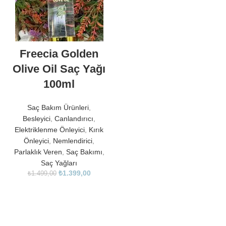
Freecia Golden
Olive Oil Saç Yağı
100ml
Saç Bakım Ürünleri
,
Besleyici
,
Canlandırıcı
,
Elektriklenme Önleyici
,
Kırık
Önleyici
,
Nemlendirici
,
Parlaklık Veren
,
Saç Bakımı
,
Saç Yağları
₺
1.399,00
₺
1.499,00