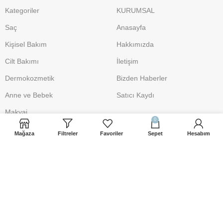
Kategoriler
KURUMSAL
Saç
Anasayfa
Kişisel Bakım
Hakkımızda
Cilt Bakımı
İletişim
Dermokozmetik
Bizden Haberler
Anne ve Bebek
Satıcı Kaydı
Makyaj
0
Mağaza
Filtreler
Favoriler
Sepet
Hesabım
DESTEK
POLİTİKA
İletişim
Üyelik Sözleşmesi
iletisim@sacbakimsepeti.com
Gizlilik Politikası
0 541 906 19 10
Mesafeli Satış Sözleşmesi
Şartlar ve Koşullar