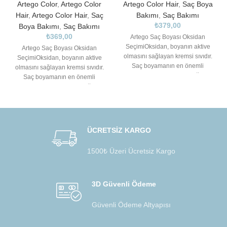
Artego Color
,
Artego Color
Artego Color Hair
,
Saç Boya
Hair
,
Artego Color Hair
,
Saç
Bakımı
,
Saç Bakımı
₺
379,00
Boya Bakımı
,
Saç Bakımı
₺
369,00
Artego Saç Boyası Oksidan
SeçimiOksidan, boyanın aktive
Artego Saç Boyası Oksidan
olmasını sağlayan kremsi sıvıdır.
SeçimiOksidan, boyanın aktive
Saç boyamanın en önemli
olmasını sağlayan kremsi sıvıdır.
unsurlarından biri de doğru
Saç boyamanın en önemli
oksidanı
unsurlarından biri de doğru
oksidanı
ÜCRETSİZ KARGO
1500₺ Üzeri Ücretsiz Kargo
3D Güvenli Ödeme
Güvenli Ödeme Altyapısı