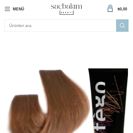
0
MENÜ
₺
0,00