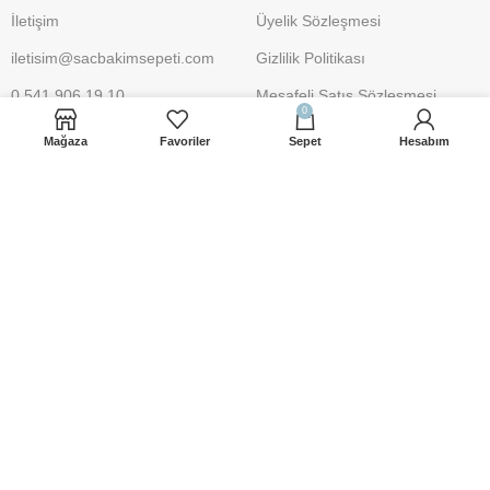
İletişim
Üyelik Sözleşmesi
iletisim@sacbakimsepeti.com
Gizlilik Politikası
0 541 906 19 10
Mesafeli Satış Sözleşmesi
0
Şartlar ve Koşullar
Mağaza
Favoriler
Sepet
Hesabım
İade İşlemleri
Çerez Uyarısı
Ödeme Yöntemleri
Gönderim Yöntemleri
Sosyal Medya Hesaplarımız
Saç Bakım Sepeti
2023 Tüm Hakları Saklıdır.