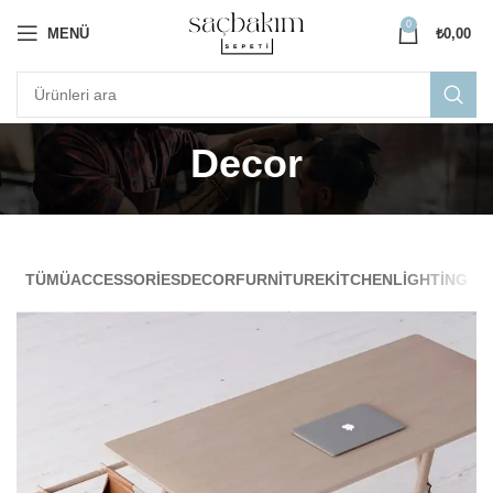
0
MENÜ
₺
0,00
Decor
TÜMÜ
ACCESSORIES
DECOR
FURNITURE
KITCHEN
LIGHTING