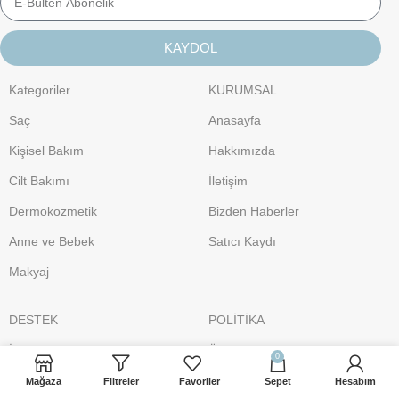
KAYDOL
Kategoriler
KURUMSAL
Saç
Anasayfa
Kişisel Bakım
Hakkımızda
Cilt Bakımı
İletişim
Dermokozmetik
Bizden Haberler
Anne ve Bebek
Satıcı Kaydı
Makyaj
DESTEK
POLİTİKA
İletişim
Üyelik Sözleşmesi
0
iletisim@sacbakimsepeti.com
Gizlilik Politikası
Mağaza
Filtreler
Favoriler
Sepet
Hesabım