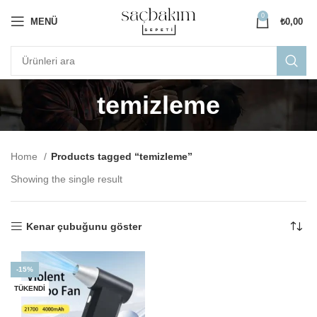
0
MENÜ
₺
0,00
temizleme
Home
Products tagged “temizleme”
Showing the single result
Kenar çubuğunu göster
-15%
TÜKENDI