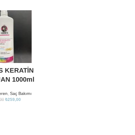
S KERATİN
AN 1000ml
eren
,
Saç Bakımı
₺
259,00
00