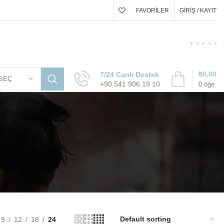
FAVORILER
GIRIŞ / KAYIT
₺
0,00
7/24 Canlı Destek
SEÇ
+90 541 906 19 10
0
öğe
9
12
18
24