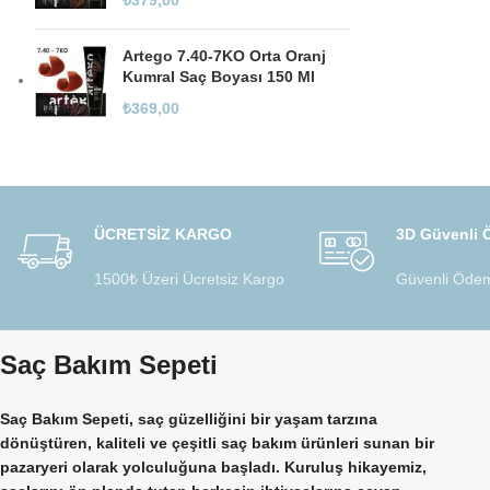
₺
379,00
Artego 7.40-7KO Orta Oranj
Kumral Saç Boyası 150 Ml
₺
369,00
ÜCRETSİZ KARGO
3D Güvenli
1500₺ Üzeri Ücretsiz Kargo
Güvenli Ödem
Saç Bakım Sepeti
Saç Bakım Sepeti, saç güzelliğini bir yaşam tarzına
dönüştüren, kaliteli ve çeşitli saç bakım ürünleri sunan bir
pazaryeri olarak yolculuğuna başladı. Kuruluş hikayemiz,