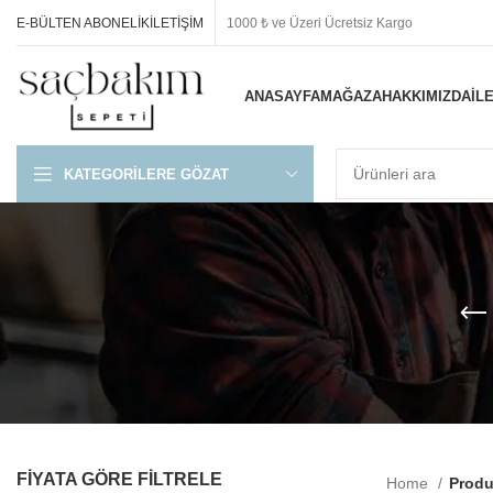
E-BÜLTEN ABONELIK
İLETIŞIM
1000 ₺ ve Üzeri Ücretsiz Kargo
ANASAYFA
MAĞAZA
HAKKIMIZDA
İL
KATEGORILERE GÖZAT
FIYATA GÖRE FILTRELE
Home
Produ