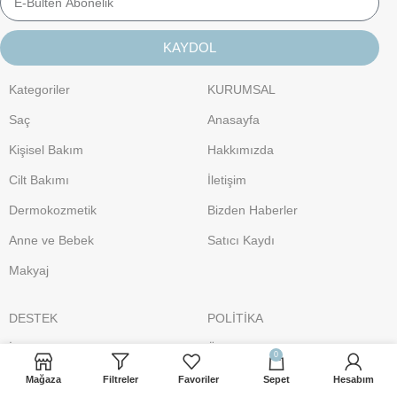
KAYDOL
Kategoriler
KURUMSAL
Saç
Anasayfa
Kişisel Bakım
Hakkımızda
Cilt Bakımı
İletişim
Dermokozmetik
Bizden Haberler
Anne ve Bebek
Satıcı Kaydı
Makyaj
DESTEK
POLİTİKA
İletişim
Üyelik Sözleşmesi
0
iletisim@sacbakimsepeti.com
Gizlilik Politikası
Mağaza
Filtreler
Favoriler
Sepet
Hesabım