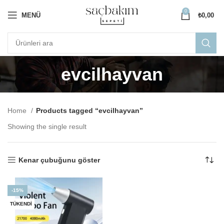
0
MENÜ
₺
0,00
evcilhayvan
Home
Products tagged “evcilhayvan”
Showing the single result
Kenar çubuğunu göster
-15%
TÜKENDI