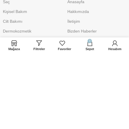
Saç
Anasayfa
Kişisel Bakım
Hakkımızda
Cilt Bakımı
İletişim
Dermokozmetik
Bizden Haberler
Anne ve Bebek
Satıcı Kaydı
0
Mağaza
Filtreler
Favoriler
Sepet
Hesabım
Makyaj
DESTEK
POLİTİKA
İletişim
Üyelik Sözleşmesi
iletisim@sacbakimsepeti.com
Gizlilik Politikası
0 541 906 19 10
Mesafeli Satış Sözleşmesi
Şartlar ve Koşullar
İade İşlemleri
Çerez Uyarısı