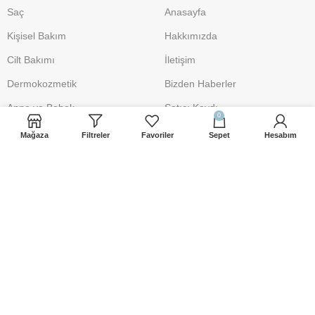
Saç
Anasayfa
Kişisel Bakım
Hakkımızda
Cilt Bakımı
İletişim
Dermokozmetik
Bizden Haberler
Anne ve Bebek
Satıcı Kaydı
0
Makyaj
Mağaza
Filtreler
Favoriler
Sepet
Hesabım
DESTEK
POLİTİKA
İletişim
Üyelik Sözleşmesi
iletisim@sacbakimsepeti.com
Gizlilik Politikası
0 541 906 19 10
Mesafeli Satış Sözleşmesi
Şartlar ve Koşullar
İade İşlemleri
Çerez Uyarısı