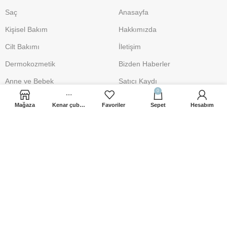
Saç
Anasayfa
Kişisel Bakım
Hakkımızda
Cilt Bakımı
İletişim
Dermokozmetik
Bizden Haberler
Anne ve Bebek
Satıcı Kaydı
0
Makyaj
Mağaza
Kenar çubuğu
Favoriler
Sepet
Hesabım
DESTEK
POLİTİKA
İletişim
Üyelik Sözleşmesi
iletisim@sacbakimsepeti.com
Gizlilik Politikası
0 541 906 19 10
Mesafeli Satış Sözleşmesi
Şartlar ve Koşullar
İade İşlemleri