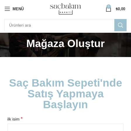
0
MENÜ
₺
0,00
Mağaza Oluştur
Saç Bakım Sepeti'nde
Satış Yapmaya
Başlayın
*
ilk isim