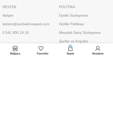
DESTEK
POLİTİKA
İletişim
Üyelik Sözleşmesi
iletisim@sacbakimsepeti.com
Gizlilik Politikası
0 541 906 19 10
Mesafeli Satış Sözleşmesi
Şartlar ve Koşullar
0
İade İşlemleri
Mağaza
Favoriler
Sepet
Hesabım
Çerez Uyarısı
Ödeme Yöntemleri
Gönderim Yöntemleri
Sosyal Medya Hesaplarımız